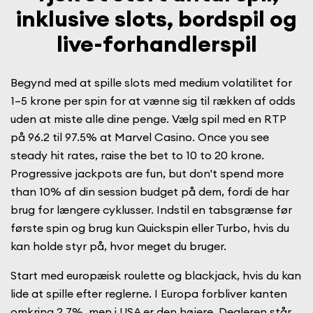
inklusive slots, bordspil og
live-forhandlerspil
Begynd med at spille slots med medium volatilitet for
1–5 krone per spin for at vænne sig til rækken af odds
uden at miste alle dine penge. Vælg spil med en RTP
på 96.2 til 97.5% at Marvel Casino. Once you see
steady hit rates, raise the bet to 10 to 20 krone.
Progressive jackpots are fun, but don't spend more
than 10% af din session budget på dem, fordi de har
brug for længere cyklusser. Indstil en tabsgrænse før
første spin og brug kun Quickspin eller Turbo, hvis du
kan holde styr på, hvor meget du bruger.
Start med europæisk roulette og blackjack, hvis du kan
lide at spille efter reglerne. I Europa forbliver kanten
omkring 2,7%, men i USA er den højere. Dealeren står