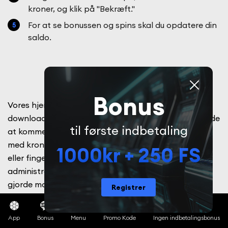
kroner, og klik på "Bekræft."
For at se bonussen og spins skal du opdatere din
saldo.
Mobile Gaming
Bonus
Vores hjemmeside har en Android app, som du kan
downloade, og vores iOS web app er den bedste måde
til første indbetaling
at komme til spillet hurtigt og sikkert. Du kan betale
med krone, og du kan hurtigt logge ind med Face ID
1000kr + 250 FS
eller fingeraftryk. Du kan spinne, deltage i borde og
administrere din konto uden at skifte enhed, fordi vi
gjorde mobiloplevelsen til den samme som
Registrer
skrivebordet. Det tager kun minutter at konfigurere
Marvel Casino, og du har fuld kontrol over
App
Bonus
Menu
Promo Kode
Ingen indbetalingsbonus
meddelelser, grænser og verifikation. For at spille