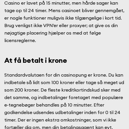
Casino er lavet på 15 minutter, men hårde sager kan
tage op til 24 timer. Mens casinoet bliver gennemgået,
er nogle funktioner muligvis ikke tilgængelige i kort tid.
Brug venligst ikke VPN'er eller proxyer; at give os din
nøjagtige placering hjælper os med at følge
licensreglerne.
At få betalt i krone
Standardvalutaen for din casinopung er krone. Du kan
indbetale så lidt som 100 kroner eller tage så meget ud
som 200 kroner. De fleste kreditkortindskud sker med
det samme, og indbetalinger foretaget med populære
e-tegnebøger behandles på 10 minutter. Efter
godkendelse udsendes udbetalinger inden for 0 til 24
timer. Der er ingen ekstra omkostninger, som vi ikke
fortæller dig om, men din betalingsagent kan evt.