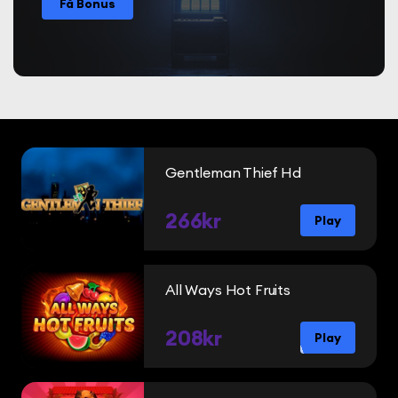
Få Bonus
Gentleman Thief Hd
266kr
Play
All Ways Hot Fruits
208kr
Play