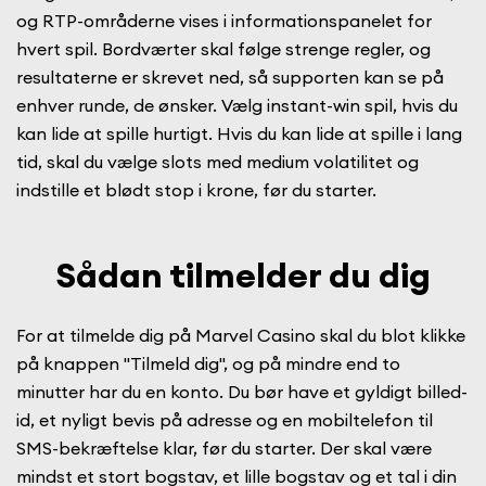
og RTP-områderne vises i informationspanelet for
hvert spil. Bordværter skal følge strenge regler, og
resultaterne er skrevet ned, så supporten kan se på
enhver runde, de ønsker. Vælg instant-win spil, hvis du
kan lide at spille hurtigt. Hvis du kan lide at spille i lang
tid, skal du vælge slots med medium volatilitet og
indstille et blødt stop i krone, før du starter.
Sådan tilmelder du dig
For at tilmelde dig på Marvel Casino skal du blot klikke
på knappen "Tilmeld dig", og på mindre end to
minutter har du en konto. Du bør have et gyldigt billed-
id, et nyligt bevis på adresse og en mobiltelefon til
SMS-bekræftelse klar, før du starter. Der skal være
mindst et stort bogstav, et lille bogstav og et tal i din