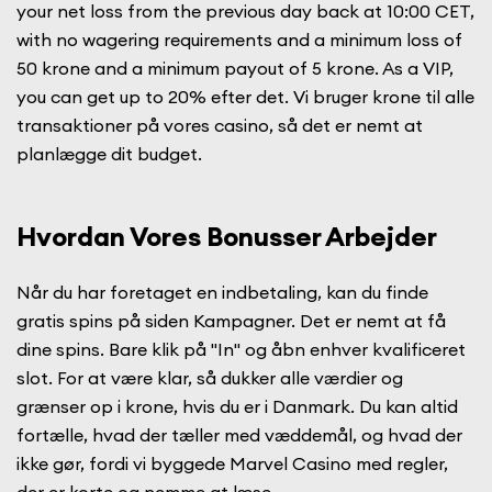
your net loss from the previous day back at 10:00 CET,
with no wagering requirements and a minimum loss of
50 krone and a minimum payout of 5 krone. As a VIP,
you can get up to 20% efter det. Vi bruger krone til alle
transaktioner på vores casino, så det er nemt at
planlægge dit budget.
Hvordan Vores Bonusser Arbejder
Når du har foretaget en indbetaling, kan du finde
gratis spins på siden Kampagner. Det er nemt at få
dine spins. Bare klik på "In" og åbn enhver kvalificeret
slot. For at være klar, så dukker alle værdier og
grænser op i krone, hvis du er i Danmark. Du kan altid
fortælle, hvad der tæller med væddemål, og hvad der
ikke gør, fordi vi byggede Marvel Casino med regler,
der er korte og nemme at læse.