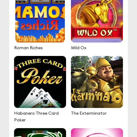
Hero-tema Gaming Hub: Klar opsætning, bonusser
og spilstrategi
Tjekliste Til Hurtig Opsætning
Wild Shamrock
Wild Ox
Habanero Three Card
The Exterminator
Poker