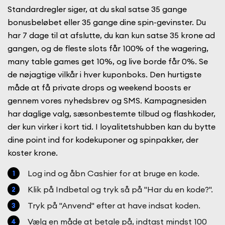
Standardregler siger, at du skal satse 35 gange
bonusbeløbet eller 35 gange dine spin-gevinster. Du
har 7 dage til at afslutte, du kan kun satse 35 krone ad
gangen, og de fleste slots får 100% of the wagering,
many table games get 10%, og live borde får 0%. Se
de nøjagtige vilkår i hver kuponboks. Den hurtigste
måde at få private drops og weekend boosts er
gennem vores nyhedsbrev og SMS. Kampagnesiden
har daglige valg, sæsonbestemte tilbud og flashkoder,
der kun virker i kort tid. I loyalitetshubben kan du bytte
dine point ind for kodekuponer og spinpakker, der
koster krone.
Log ind og åbn Cashier for at bruge en kode.
Klik på Indbetal og tryk så på "Har du en kode?".
Tryk på "Anvend" efter at have indsat koden.
Vælg en måde at betale på, indtast mindst 100