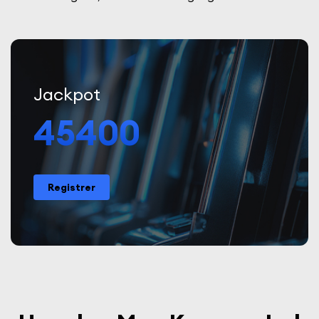
Jackpot
45400
Registrer